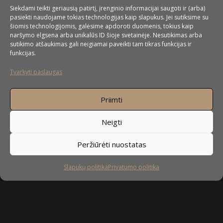
Siekdami teikti geriausią patirtį, įrenginio informacijai saugoti ir (arba)
pasiekti naudojame tokias technologijas kaip slapukus. Jei sutiksime su
šiomis technologijomis, galėsime apdoroti duomenis, tokius kaip
naršymo elgsena arba unikalūs ID šioje svetainėje. Nesutikimas arba
sutikimo atšaukimas gali neigiamai paveikti tam tikras funkcijas ir
funkcijas.
Interior Design
Watch
Video-
Tvarkyti paslaugas
tour
Priimti
Neigti
Peržiūrėti nuostatas
Slapukų politika
Privatumo politika