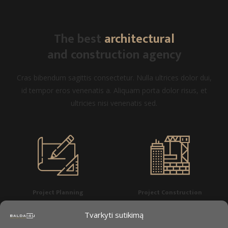
The best
architectural
and construction agency
Cras bibendum sagittis consectetur. Nulla ultrices dolor dui,
id tempor eros venenatis a. Aliquam porta dolor risus, et
ultricies nisi venenatis sed.
Project Planning
Project Construction
Tvarkyti sutikimą