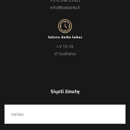
+370 648 05423
info@baldai4u.lt
Salono darbo laikas
I-V 10-18
VI Susitarus
Siųsti žinutę