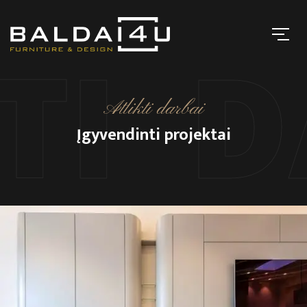
TI 
Atlikti darbai
Įgyvendinti projektai