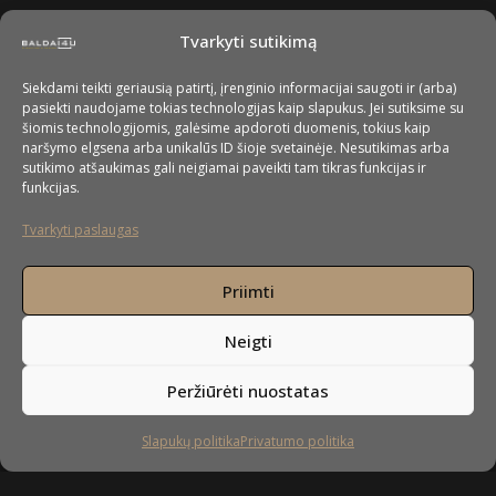
Tvarkyti sutikimą
Siekdami teikti geriausią patirtį, įrenginio informacijai saugoti ir (arba)
pasiekti naudojame tokias technologijas kaip slapukus. Jei sutiksime su
šiomis technologijomis, galėsime apdoroti duomenis, tokius kaip
naršymo elgsena arba unikalūs ID šioje svetainėje. Nesutikimas arba
sutikimo atšaukimas gali neigiamai paveikti tam tikras funkcijas ir
funkcijas.
Tvarkyti paslaugas
Priimti
Neigti
Peržiūrėti nuostatas
Slapukų politika
Privatumo politika
Sekite mus