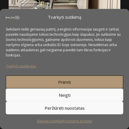
Tvarkyti sutikimą
Siekdami teikti geriausią patirtį, įrenginio informacijai saugoti ir (arba)
pasiekti naudojame tokias technologijas kaip slapukus. Jei sutiksime su
šiomis technologijomis, galėsime apdoroti duomenis, tokius kaip
naršymo elgsena arba unikalūs ID šioje svetainėje. Nesutikimas arba
sutikimo atšaukimas gali neigiamai paveikti tam tikras funkcijas ir
funkcijas.
Tvarkyti paslaugas
Priimti
Neigti
Peržiūrėti nuostatas
Slapukų politika
Privatumo politika