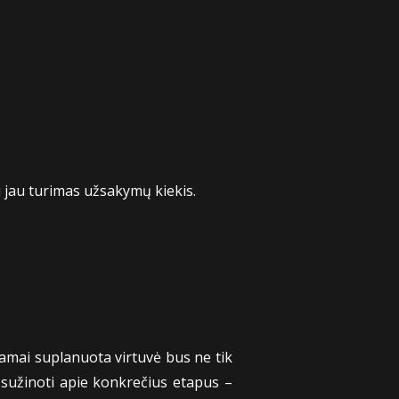
i jau turimas užsakymų kiekis.
kamai suplanuota virtuvė bus ne tik
u sužinoti apie konkrečius etapus –