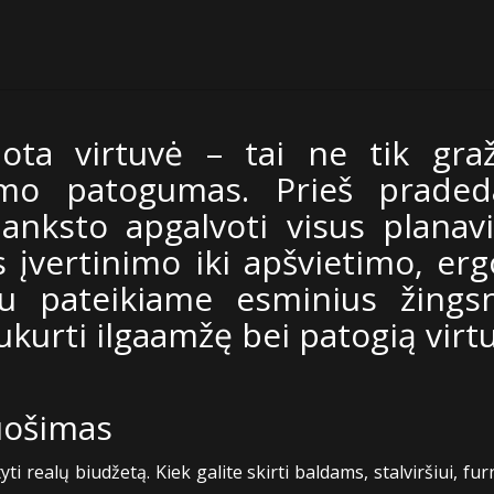
ota virtuvė – tai ne tik graž
imo patogumas. Prieš prade
 anksto apgalvoti visus plana
s įvertinimo iki apšvietimo, er
u pateikiame esminius žingsn
sukurti ilgaamžę bei patogią virt
ruošimas
i realų biudžetą. Kiek galite skirti baldams, stalviršiui, fur