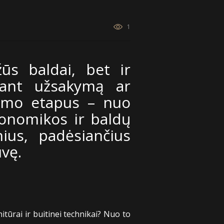
1
ūs baldai, bet ir
dant užsakymą ar
vimo etapus – nuo
gonomikos ir baldų
ius, padėsiančius
uvę.
nitūrai ir buitinei technikai? Nuo to