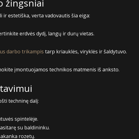
 žingsniai
 ir estetiška, verta vadovautis šia eiga:
ertinkite erdvės dydį, langų ir durų vietas.
us darbo trikampis
tarp kriauklės, viryklės ir šaldytuvo.
nokite įmontuojamos technikos matmenis iš anksto.
tavimui
ti techninę dalį:
utuvės spintelėje.
pasitarę su baldininku.
 pakanka rozetų.