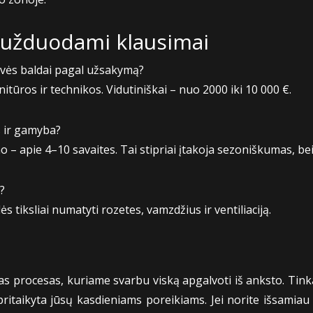
 užduodami klausimai
tuvės baldai pagal užsakymą?
tūros ir technikos. Vidutiniškai – nuo 2000 iki 10 000 €.
s ir gamyba?
 – apie 4–10 savaites. Tai stipriai įtakoja sezoniškumas, be
?
s tiksliai numatyti rozetes, vamzdžius ir ventiliaciją.
as procesas, kuriame svarbu viską apgalvoti iš anksto. Tin
 pritaikyta jūsų kasdieniams poreikiams. Jei norite išsamia