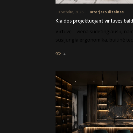
30 birželio, 2026
Interjero dizainas
Klaidos projektuojant virtuvės bal
Virtuvė – viena sudėtingiausių nam
susijungia ergonomika, buitinė tec
2