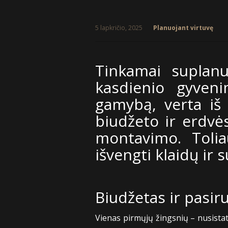
5 lapkričio, 2025
Planuojant virtuvę
Tinkamai suplanu
kasdienio gyven
gamybą, verta iš
biudžeto ir erdvė
montavimo. Tolia
išvengti klaidų ir 
Biudžetas ir pasi
Vienas pirmųjų žingsnių – nusistatyt