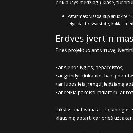
priklausys medžiagų klasė, furnitūr
Patarimas: visada suplanuokite 
Jeigu dar tik svarstote, kokias med
Erdvės įvertinimas
Prieš projektuojant virtuvę, įverti
• ar sienos lygios, nepažeistos;
• ar grindys tinkamos baldų monta
• ar lubos leis įrengti įleidžiamą ap
• ar reikia pakeisti radiatorių ar ro
Tikslus matavimas – sėkmingos vi
klausimą aptarti dar prieš užsakan