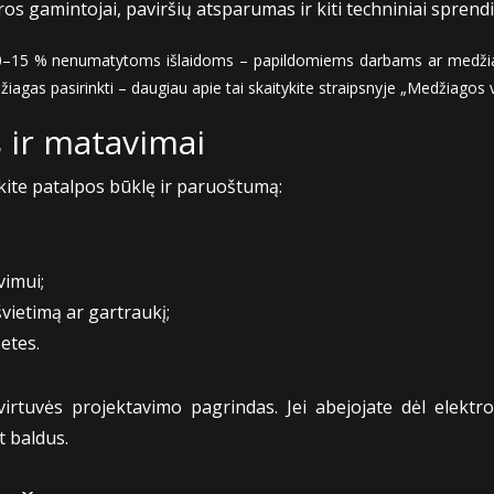
os gamintojai, paviršių atsparumas ir kiti techniniai sprend
10–15 % nenumatytoms išlaidoms – papildomiems darbams ar medžiago
žiagas pasirinkti – daugiau apie tai skaitykite straipsnyje „Medžiagos 
 ir matavimai
nkite patalpos būklę ir paruoštumą:
vimui;
švietimą ar gartraukį;
zetes.
rtuvės projektavimo pagrindas. Jei abejojate dėl elektro
t baldus.