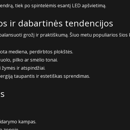
bendrą, tiek po spintelėmis esantį LED apšvietimą.
s ir dabartinės tendencijos
balansuoti grožį ir praktiškumą. Šiuo metu populiarios šios 
uota mediena, perdirbtos plokštės.
uolo, pilko ar smėlio tonai.
 žymės ir atspindžiai.
ergiją taupantis ir estetiškas sprendimas.
os
tsidarymo kampas.
o zonoje.