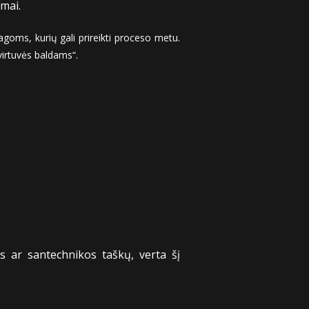
imai.
ms, kurių gali prireikti proceso metu.
virtuvės baldams“.
s ar santechnikos taškų, verta šį