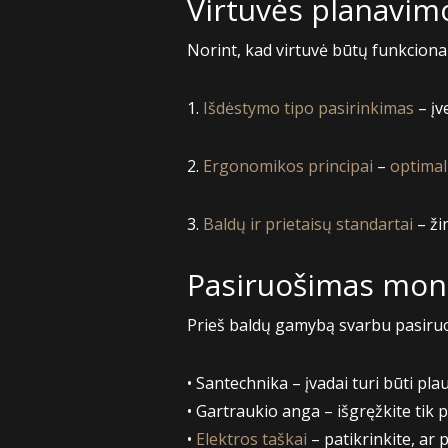
Virtuvės planavimo
Norint, kad virtuvė būtų funkcionali
1.
Išdėstymo tipo pasirinkimas
– įv
2.
Ergonomikos principai
–
optimal
3.
Baldų ir prietaisų standartai
– ži
Pasiruošimas mon
Prieš baldų gamybą svarbu pasiruoš
• Santechnika – įvadai turi būti pla
• Gartraukio anga – išgręžkite tik 
•
Elektros taškai
– patikrinkite, ar