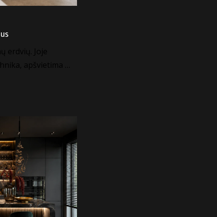
dus
ų erdvių. Joje
hnika, apšvietima …