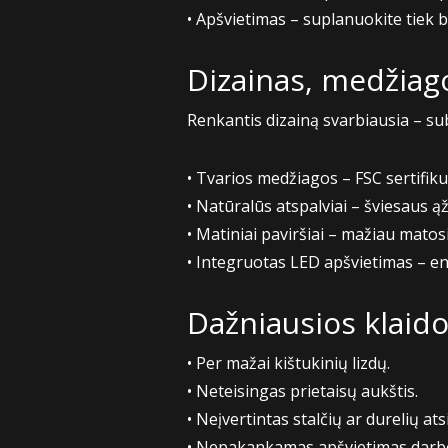
• Apšvietimas – suplanuokite tiek 
Dizainas, medžiago
Renkantis dizainą svarbiausia – su
• Tvarios medžiagos – FSC sertifik
• Natūralūs atspalviai – šviesaus ąž
• Matiniai paviršiai – mažiau matosi
• Integruotas LED apšvietimas – en
Dažniausios klaid
• Per mažai kištukinių lizdų.
• Neteisingas prietaisų aukštis.
• Neįvertintas stalčių ar durelių a
• Nepakankamas apšvietimas darb