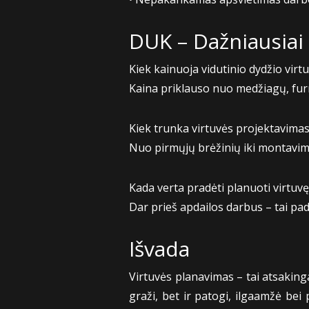
DUK – Dažniausiai
Kiek kainuoja vidutinio dydžio vir
Kaina priklauso nuo medžiagų, furni
Kiek trunka virtuvės projektavima
Nuo pirmųjų brėžinių iki montavimo
Kada verta pradėti planuoti virtuvę
Dar prieš apdailos darbus – tai padė
Išvada
Virtuvės planavimas – tai atsaking
graži, bet ir patogi, ilgaamžė bei