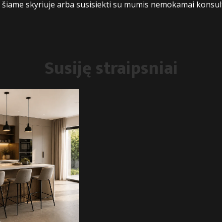
us šiame skyriuje arba susisiekti su mumis nemokamai konsult
Susiję
straipsniai