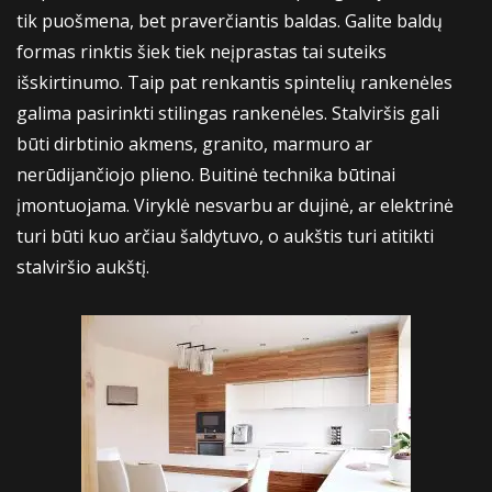
tik puošmena, bet praverčiantis baldas. Galite baldų
formas rinktis šiek tiek neįprastas tai suteiks
išskirtinumo. Taip pat renkantis spintelių rankenėles
galima pasirinkti stilingas rankenėles. Stalviršis gali
būti dirbtinio akmens, granito, marmuro ar
nerūdijančiojo plieno. Buitinė technika būtinai
įmontuojama. Viryklė nesvarbu ar dujinė, ar elektrinė
turi būti kuo arčiau šaldytuvo, o aukštis turi atitikti
stalviršio aukštį.