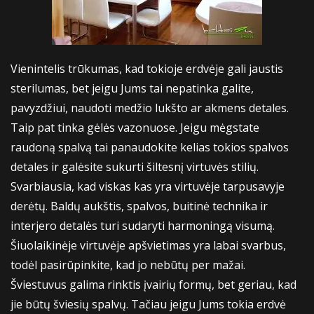
Vienintelis trūkumas, kad tokioje erdvėje gali jaustis
sterilumas, bet jeigu Jums tai nepatinka galite,
pavyzdžiui, naudoti medžio lukšto ar akmens detales.
Taip pat tinka gėlės vazonuose. Jeigu mėgstate
raudoną spalvą tai panaudokite kelias tokios spalvos
detales ir galėsite sukurti šiltesnį virtuvės stilių.
Svarbiausia, kad viskas kas yra virtuvėje tarpusavyje
derėtų. Baldų aukštis, spalvos, buitinė technika ir
interjero detalės turi sudaryti harmoningą visumą.
Šiuolaikinėje virtuvėje apšvietimas yra labai svarbus,
todėl pasirūpinkite, kad jo nebūtų per mažai.
Šviestuvus galima rinktis įvairių formų, bet geriau, kad
jie būtų šviesių spalvų. Tačiau jeigu Jums tokia erdvė