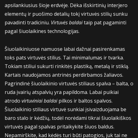
apsilankiusius šioje erdvėje. Dėka išskirtinių interjero
elementų ir puošimo detalių tokį virtuvės stilių sunku
pavadinti tradiciniu.
Virtuvės baldai
taip pat pagaminti
pagal šiuolaikines technologijas.
Šiuolaikiniuose namuose labai dažnai pasirenkamas
toks pats virtuvės stilius. Tai minimalumas ir tvarka.
Tokiam stiliui sukurti rinkitės plastiką, metalą ir stiklą.
Kartais naudojamos antrinės perdirbamos žaliavos.
Pagrindinė šiuolaikinio virtuvės stiliaus spalva – balta, o
ruda įvairių atspalvių yra papildoma. Labai puikiai
atrodo
virtuviniai baldai
pilkos ir baltos spalvos.
Šiuolaikinio stiliaus virtuvė sunkiai įsivaizduojama be
baro stalo ir kėdžių, todėl norėdami tikrai šiuolaikiškos
virtuvės pagal spalvas pritaikykite šiuos baldus.
Nepamirškite, kad kėdės turi būti patogios, juk tai ne