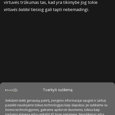
virtuvės trūkumas tas, kad yra tikimybė jog tokie
virtuvės baldai
tiesiog gali tapti nebemadingi.
Tvarkyti sutikimą
Siekdami teikti geriausią patirtį, įrenginio informacijai saugoti ir (arba)
pasiekti naudojame tokias technologijas kaip slapukus. Jei sutiksime su
šiomis technologijomis, galėsime apdoroti duomenis, tokius kaip
naršymo elgsena arba unikalūs ID šioje svetainėje. Nesutikimas arba