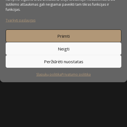
sutikimo atšaukimas gali neigiamai paveikti tam tikras funkcijas ir
funkcijas.
Tvarkyti paslaugas
Priimti
Neigti
Peržiūrėti nuostatas
Slapukų politika
Privatumo politika
Sekite mus
facebook
instagram
youtube-
tiktok
play