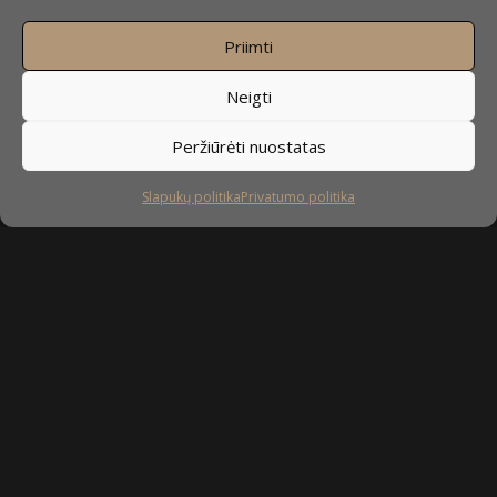
Priimti
Neigti
Peržiūrėti nuostatas
Slapukų politika
Privatumo politika
Alternative:
Spustelėkite
„Sutinku“,
kad