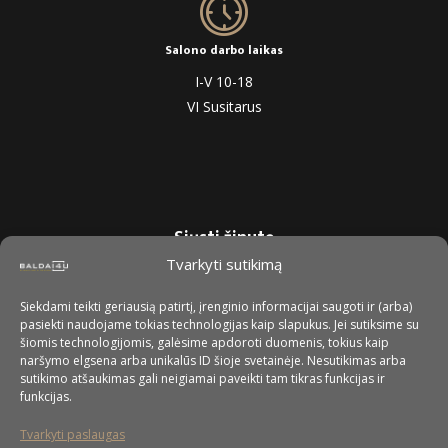
Salono darbo laikas
I-V 10-18
VI Susitarus
Siųsti žinutę
Tvarkyti sutikimą
Siekdami teikti geriausią patirtį, įrenginio informacijai saugoti ir (arba)
pasiekti naudojame tokias technologijas kaip slapukus. Jei sutiksime su
šiomis technologijomis, galėsime apdoroti duomenis, tokius kaip
naršymo elgsena arba unikalūs ID šioje svetainėje. Nesutikimas arba
sutikimo atšaukimas gali neigiamai paveikti tam tikras funkcijas ir
funkcijas.
Tvarkyti paslaugas