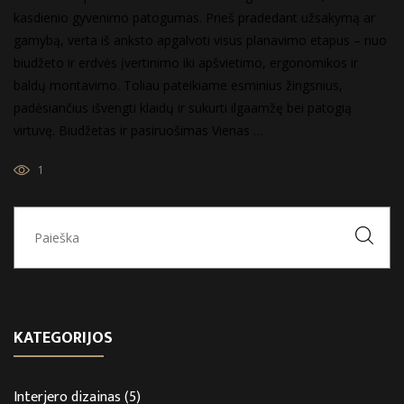
kasdienio gyvenimo patogumas. Prieš pradedant užsakymą ar
gamybą, verta iš anksto apgalvoti visus planavimo etapus – nuo
biudžeto ir erdvės įvertinimo iki apšvietimo, ergonomikos ir
baldų montavimo. Toliau pateikiame esminius žingsnius,
padėsiančius išvengti klaidų ir sukurti ilgaamžę bei patogią
virtuvę. Biudžetas ir pasiruošimas Vienas …
1
KATEGORIJOS
Interjero dizainas
(5)