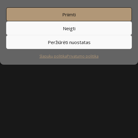
Priimti
Neigti
Peržiūrėti nuostatas
Slapukų politika
Privatumo politika
UAB ”Baldai4u” pagrindinė veiklos sritis
yra nestandartinių baldų gamyba. Nors daugiausiai
orientuojamės į nestandartinių virtuvės baldų gamybą, bet
mielai pagal Jūsų pageidavimus pagaminsime ir spintas, spintas
stumdomomis durimis, svetainės baldus, miegamojo baldus,
prieškambario baldus, vaikų kambario baldus, vonios baldus,
taip pat – komodas, stalus ir įvairius kitus nestandartinius
korpusinius baldus.