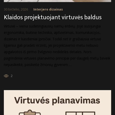
30 birželio, 2026
Interjero dizainas
Klaidos projektuojant virtuvės baldus
Virtuvė – viena sudėtingiausių namų erdvių. Joje susijungia
ergonomika, buitinė technika, apšvietimas, komunikacijos,
dizainas ir kasdieniai įpročiai. Todėl net ir gražiausia virtuvė
ilgainiui gali pradėti erzinti, jei projektavimo metu nebuvo
apgalvotos iš pirmo žvilgsnio nedidelės detalės. Nors
pagrindiniai virtuvės planavimo principai per daugelį metų beveik
nepasikeitė, pasikeitė žmonių gyvenim …
2