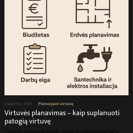
5 lapkričio, 2025
Planuojant virtuvę
Virtuvės planavimas – kaip suplanuoti
patogią virtuvę
Tinkamai suplanuota virtuvė – tai ne tik gražūs baldai, bet ir