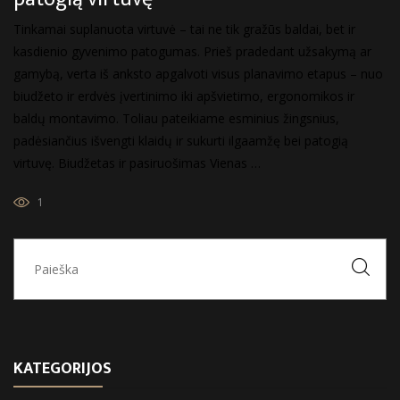
Tinkamai suplanuota virtuvė – tai ne tik gražūs baldai, bet ir
kasdienio gyvenimo patogumas. Prieš pradedant užsakymą ar
gamybą, verta iš anksto apgalvoti visus planavimo etapus – nuo
biudžeto ir erdvės įvertinimo iki apšvietimo, ergonomikos ir
baldų montavimo. Toliau pateikiame esminius žingsnius,
padėsiančius išvengti klaidų ir sukurti ilgaamžę bei patogią
virtuvę. Biudžetas ir pasiruošimas Vienas …
1
KATEGORIJOS