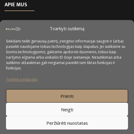
APIE MUS
Tvarkyti sutikimą
Siekdami teikti geriausią patirtį, įrenginio informacijai saugoti ir (arba)
pasiekti naudojame tokias technologijas kaip slapukus. Jei sutiksime su
šiomis technologijomis, galėsime apdoroti duomenis, tokius kaip
naršymo elgsena arba unikalūs ID šioje svetainėje. Nesutikimas arba
sutikimo atšaukimas gali neigiamai paveikti tam tikras funkcijas ir
funkcijas.
Tvarkyti paslaugas
UAB ”Baldai4u” pagrindinė veiklos sritis
Priimti
yra nestandartinių baldų gamyba. Nors daugiausiai
orientuojamės į nestandartinių virtuvės baldų gamybą, bet
Neigti
mielai pagal Jūsų pageidavimus pagaminsime ir spintas, spintas
stumdomomis durimis, svetainės baldus, miegamojo baldus,
Peržiūrėti nuostatas
prieškambario baldus, vaikų kambario baldus, vonios baldus,