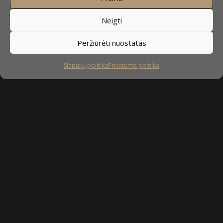
Neigti
Peržiūrėti nuostatas
Slapukų politika
Privatumo politika
Sekite mus
facebook
instagram
youtube-
tiktok
play