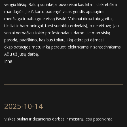
vengia klišių. Baldų surinkėjai buvo visai kas kita – diskretiški ir
mandagūs. Jie iš karto padengė visas grindis apsaugine
medžiaga ir pabaigoje viską išvalė. Vaikinai dirba taip greitai,
tiksliai ir harmoningai, tarsi surinktų erdvėlaivį, o ne virtuvę. Jau
seniai nemačiau tokio profesionalaus darbo. Jie man viską
parodė, paaiškino, kas bus toliau, į ką atkreipti dėmesį
eksploatacijos metu ir ką perduoti elektrikams ir santechnikams.
Ačiū už jūsų darbą.
Irina
2025-10-14
Viskas puikiai ir dizainerės darbas ir meistrų, esu patenkinta.