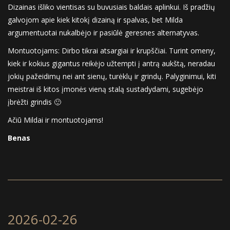
Dizainas išliko vientisas su buvusiais baldais aplinkui. Iš pradžių
galvojom apie kiek kitokį dizainą ir spalvas, bet Milda
argumentuotai nukalbėjo ir pasiūlė geresnes alternatyvas.
Montuotojams: Dirbo tikrai atsargiai ir krupščiai. Turint omeny,
kiek ir kokius gigantus reikėjo užtempti į antrą aukštą, neradau
jokių pažeidimų nei ant sienų, turėklų ir grindų. Palyginimui, kiti
meistrai iš kitos įmonės vieną stalą sustadydami, sugebėjo
įbrėžti grindis 🙂
Ačiū Mildai ir montuotojams!
Benas
2026-02-26