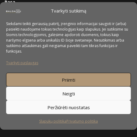
Rasa
Tvarkyti sutikimą
Siekdami teikti geriausią patirtį, įrenginio informacijai saugoti ir (arba)
pasiekti naudojame tokias technologijas kaip slapukus. Jei sutiksime su
šiomis technologijomis, galėsime apdoroti duomenis, tokius kaip
naršymo elgsena arba unikalūs ID šioje svetainėje. Nesutikimas arba
sutikimo atšaukimas gali neigiamai paveikti tam tikras funkcijas ir
funkcijas.
Tvarkyti paslaugas
Priimti
Neigti
Peržiūrėti nuostatas
Slapukų politika
Privatumo politika