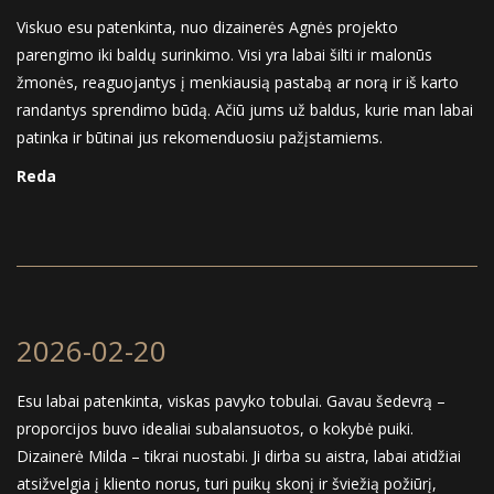
Viskuo esu patenkinta, nuo dizainerės Agnės projekto
parengimo iki baldų surinkimo. Visi yra labai šilti ir malonūs
žmonės, reaguojantys į menkiausią pastabą ar norą ir iš karto
randantys sprendimo būdą. Ačiū jums už baldus, kurie man labai
patinka ir būtinai jus rekomenduosiu pažįstamiems.
Reda
2026-02-20
Esu labai patenkinta, viskas pavyko tobulai. Gavau šedevrą –
proporcijos buvo idealiai subalansuotos, o kokybė puiki.
Dizainerė Milda – tikrai nuostabi. Ji dirba su aistra, labai atidžiai
atsižvelgia į kliento norus, turi puikų skonį ir šviežią požiūrį,