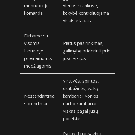
montuotojų
vienose rankose,
komanda
kokybė kontroliuojama
visais etapais.
Dirbame su
visomis
Platus pasirinkimas,
Lietuvoje
galimybė priderinti prie
prieinamomis
jūsų vizijos.
medžiagomis
Virtuvės, spintos,
drabužinės, vaikų
Nestandartiniai
kambariai, vonios,
sprendimai
darbo kambariai –
viskas pagal jūsų
poreikius.
Patogi finansavimo