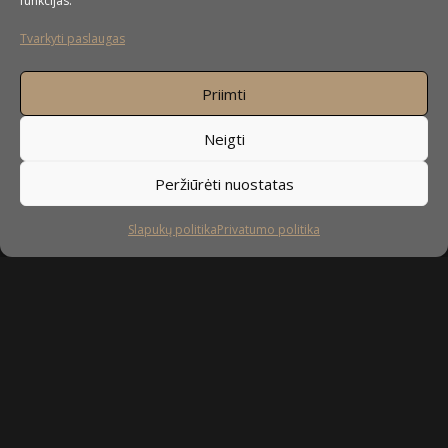
funkcijas.
Tvarkyti paslaugas
Priimti
Neigti
Peržiūrėti nuostatas
Slapukų politika
Privatumo politika
Profesionalų komanda
Kiekvieną užsakymą įgyvendina
savo srities
specialistai
: dizaineriai, konstruktoriai, gamybos