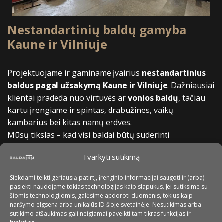
Nestandartinių baldų gamyba
Kaune ir Vilniuje
Projektuojame ir gaminame įvairius
nestandartinius
baldus pagal užsakymą Kaune ir Vilniuje
. Dažniausiai
klientai pradeda nuo virtuvės ar
vonios baldų
, tačiau
kartu įrengiame ir spintas, drabužines, vaikų
kambarius bei kitas namų erdves.
Mūsų tikslas – kad visi baldai būtų suderinti
tarpusavyje, todėl sprendimus kuriame kompleksiškai:
Tvarkyti sutikimą
nuo
virtuvės iki vonios baldų
, nuo spintos iki darbo
kambario.
Siekdami teikti geriausią patirtį, įrenginio informacijai saugoti ir (arba)
pasiekti naudojame tokias technologijas kaip slapukus. Jei sutiksime su
šiomis technologijomis, galėsime apdoroti duomenis, tokius kaip
naršymo elgsena arba unikalūs ID šioje svetainėje. Nesutikimas arba
sutikimo atšaukimas gali neigiamai paveikti tam tikras funkcijas ir