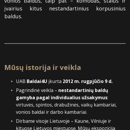
vonios baldus, taip pat – komodas, stalus ir
įvairius kitus nestandartinius korpusinius
baldus.
Mūsų istorija ir veikla
UAB
Baldai4U
įkurta
2012 m. rugpjūčio 9 d.
Pagrindinė veikla –
nestandartinių baldų
gamyba pagal individualius užsakymus
:
virtuvės, spintos, drabužinės, vaikų kambariai,
vonios baldai ir darbo kambariai.
Dirbame visoje Lietuvoje – Kaune, Vilniuje ir
kituose Lietuvos miestuose. Mūsų ekspozicija