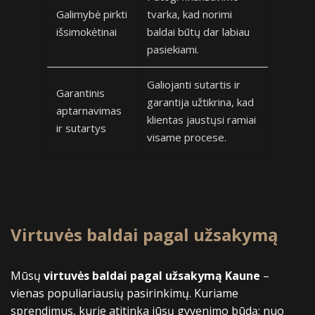
Galimybė pirkti
tvarka, kad norimi
išsimokėtinai
baldai būtų dar labiau
pasiekiami.
Galiojanti sutartis ir
Garantinis
garantija užtikrina, kad
aptarnavimas
klientas jaustųsi ramiai
ir sutartys
visame procese.
Virtuvės baldai pagal užsakymą
Mūsų
virtuvės baldai pagal užsakymą Kaune
–
vienas populiariausių pasirinkimų. Kuriame
sprendimus, kurie atitinka jūsų gyvenimo būdą: nuo