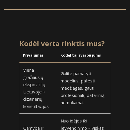
Kodėl verta rinktis mus?
Privalumai
Kodėl tai svarbu jums
Viena
Galite pamatyti
gražiausių
modelius, paliesti
ekspozicijų
medžiagas, gauti
Lietuvoje +
profesionalų patarimą
dizainerių
nemokamai.
konsultacijos
Nuo idėjos iki
Gamyba ir
įgyvendinimo – viskas