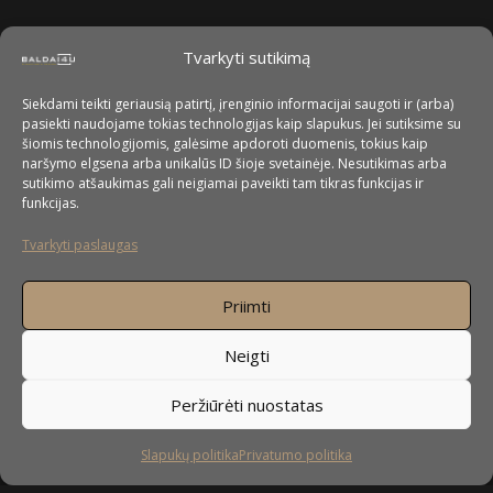
Tvarkyti sutikimą
Siekdami teikti geriausią patirtį, įrenginio informacijai saugoti ir (arba)
pasiekti naudojame tokias technologijas kaip slapukus. Jei sutiksime su
šiomis technologijomis, galėsime apdoroti duomenis, tokius kaip
naršymo elgsena arba unikalūs ID šioje svetainėje. Nesutikimas arba
sutikimo atšaukimas gali neigiamai paveikti tam tikras funkcijas ir
funkcijas.
Tvarkyti paslaugas
Priimti
Neigti
Peržiūrėti nuostatas
Slapukų politika
Privatumo politika
Sekite mus