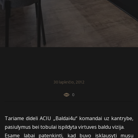
30 lapkričio, 2012
0
Tariame dideli ACIU „Baldai4u“ komandai uz kantrybe,
pasiulymus bei tobulai ispildyta virtuves baldu vizija.
Esame labai patenkinti, kad buvo isklausyti musu