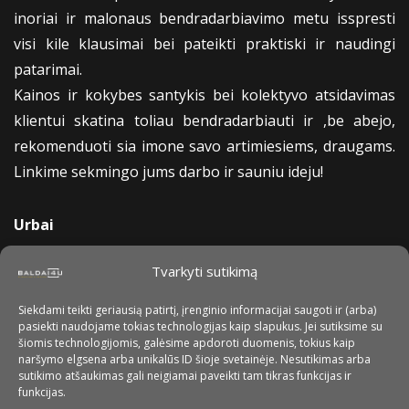
inoriai ir malonaus bendradarbiavimo metu isspresti
visi kile klausimai bei pateikti praktiski ir naudingi
patarimai.
Kainos ir kokybes santykis bei kolektyvo atsidavimas
klientui skatina toliau bendradarbiauti ir ,be abejo,
rekomenduoti sia imone savo artimiesiems, draugams.
Linkime sekmingo jums darbo ir sauniu ideju!
Urbai
Tvarkyti sutikimą
Siekdami teikti geriausią patirtį, įrenginio informacijai saugoti ir (arba)
pasiekti naudojame tokias technologijas kaip slapukus. Jei sutiksime su
šiomis technologijomis, galėsime apdoroti duomenis, tokius kaip
naršymo elgsena arba unikalūs ID šioje svetainėje. Nesutikimas arba
sutikimo atšaukimas gali neigiamai paveikti tam tikras funkcijas ir
funkcijas.