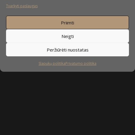
Tvarkyti paslaugas
Priimti
Neigti
Peržiūrėti nuostatas
Slapukų politika
Privatumo politika
Sekite mus
facebook
instagram
youtube-
tiktok
play
Kaip prižiūrėti baldus?