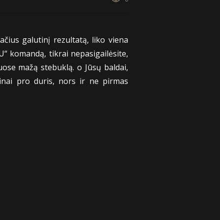
us galutinį rezultatą, liko viena
U“ komandą, tikrai nepasigailėsite,
uose mažą stebuklą. o Jūsų baldai,
inai pro duris, nors ir ne pirmas