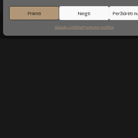
Priimti
Neigti
Peržiūrėti 
Slapukų politika
Privatumo politika