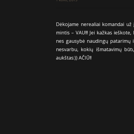
Dėkojame nerealiai komandai už į
mintis – VAU!!! Jei kažkas ieškote
nes gausybė naudingų patarimų ir 
nesvarbu, kokių išmatavimų būtų,
aukštas:)) AČIŪ!!