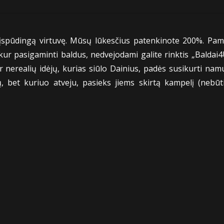
spūdingą virtuvę. Mūsų lūkesčius patenkinote 200%. Pamači
, kur pasigaminti baldus, nedvejodami galite rinktis „Baldai4
nerealių idėjų, kurias siūlo Dainius, padės susikurti nam
 bet kuriuo atveju, pasieks jiems skirtą kampelį (nebūt