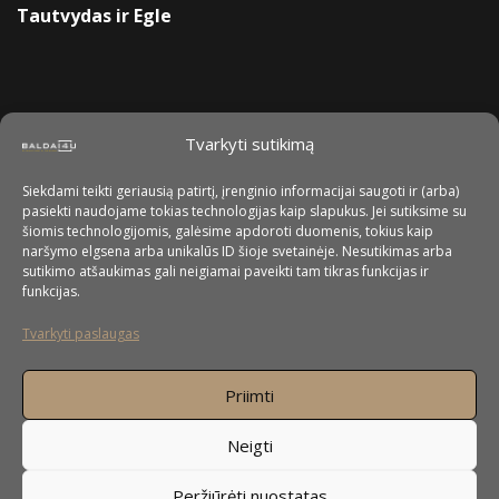
Tautvydas ir Egle
Tvarkyti sutikimą
Siekdami teikti geriausią patirtį, įrenginio informacijai saugoti ir (arba)
pasiekti naudojame tokias technologijas kaip slapukus. Jei sutiksime su
šiomis technologijomis, galėsime apdoroti duomenis, tokius kaip
naršymo elgsena arba unikalūs ID šioje svetainėje. Nesutikimas arba
sutikimo atšaukimas gali neigiamai paveikti tam tikras funkcijas ir
funkcijas.
Tvarkyti paslaugas
Priimti
Neigti
Peržiūrėti nuostatas