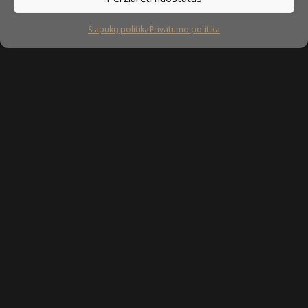
Slapukų politika
Privatumo politika
Sekite mus
facebook
instagram
youtube-
tiktok
play
Kaip prižiūrėti baldus?
Privatumo politika
Slapukų politika
Sukurta: