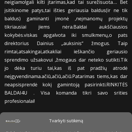
neigiamo!gali kilti įtarimas,kad tai surežisuota…. Bet
įsitikinome patys,tai išties geriausia baldus(ir ne tik
baldus) gaminanti įmonė ,neįmanomų projektų
tikriausiai jiems nėra.Baldai aukščiausios
kokybės.viskas apgalvota iki smulkmenų,o pats
direktorius Dainius „auksinis“ žmogus. Taip
rimtai,atsakingai,atkakliai ieškančio geriausio
sprendimo užsakovui ,žmogaus dar neteko sutikti.Tik
jo dėka turiu tai,kas iš pat pradžių atrodė
neįgyvendinama.ačiū,ačiū,ačiū.Patarimas tiems,kas dar
neapsisprendė kokį gamintoją pasirinkti.RINKITĖS
BALDAI4U . Visa komanda tikri savo srities
profesionalai!
Raimundas
Tvarkyti sutikimą