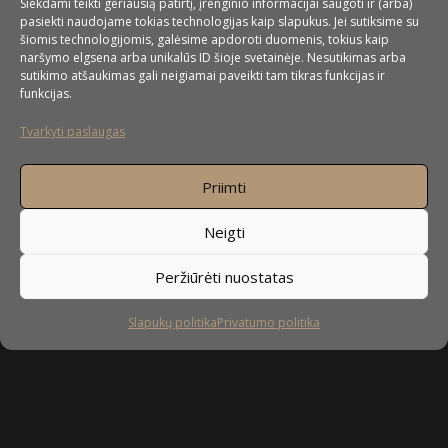
Siekdami teikti geriausią patirtį, įrenginio informacijai saugoti ir (arba)
pasiekti naudojame tokias technologijas kaip slapukus. Jei sutiksime su
šiomis technologijomis, galėsime apdoroti duomenis, tokius kaip
naršymo elgsena arba unikalūs ID šioje svetainėje. Nesutikimas arba
sutikimo atšaukimas gali neigiamai paveikti tam tikras funkcijas ir
funkcijas.
Tvarkyti paslaugas
Priimti
Neigti
Peržiūrėti nuostatas
Slapukų politika
Privatumo politika
Sekite mus
facebook
instagram
youtube-
tiktok