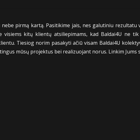
ebe pirmą kartą. Pasitikime jais, nes galutiniu rezultatu v
e visiems kitų klientų atsiliepimams, kad Baldai4U ne ti
klientu. Tiesiog norim pasakyti ačiū visam Baldai4U kolektyv
ėtingus mūsų projektus bei realizuojant norus. Linkim Jums