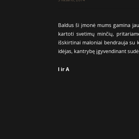
Baldus ši įmonė mums gamina jau n
kartoti svetimų minčių, pritariam
išskirtinai maloniai bendrauja su 
idėjas, kantrybę įgyvendinant sud
I ir A