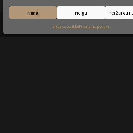
Priimti
Neigti
Peržiūrėti 
Slapukų politika
Privatumo politika