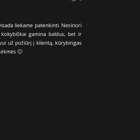
isada liekame patenkinti. Nesinori
k kokybiškai gamina baldus, bet ir
ui už požiūrį į klientą, kūrybingas
 sėkmės 🙂