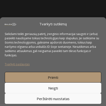
Tvarkyti sutikimą
Siekdami teikti geriausią patirtį, įrenginio informacijai saugoti ir (arba)
pasiekti naudojame tokias technologijas kaip slapukus. Jei sutiksime su
šiomis technologijomis, galėsime apdoroti duomenis, tokius kaip
naršymo elgsena arba unikalūs ID šioje svetainėje. Nesutikimas arba
sutikimo atšaukimas gali neigiamai paveikti tam tikras funkcijas ir
funkcijas.
Tvarkyti paslaugas
Priimti
Neigti
Peržiūrėti nuostatas