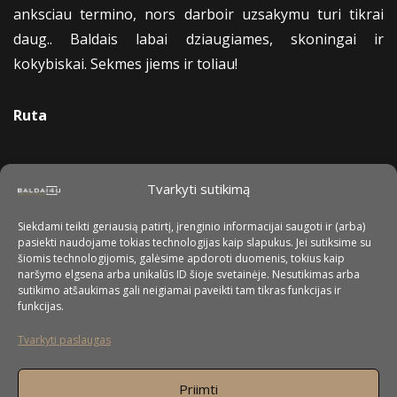
anksciau termino, nors darboir uzsakymu turi tikrai
daug.. Baldais labai dziaugiames, skoningai ir
kokybiskai. Sekmes jiems ir toliau!
Ruta
Tvarkyti sutikimą
Siekdami teikti geriausią patirtį, įrenginio informacijai saugoti ir (arba)
pasiekti naudojame tokias technologijas kaip slapukus. Jei sutiksime su
šiomis technologijomis, galėsime apdoroti duomenis, tokius kaip
naršymo elgsena arba unikalūs ID šioje svetainėje. Nesutikimas arba
sutikimo atšaukimas gali neigiamai paveikti tam tikras funkcijas ir
funkcijas.
Tvarkyti paslaugas
Priimti