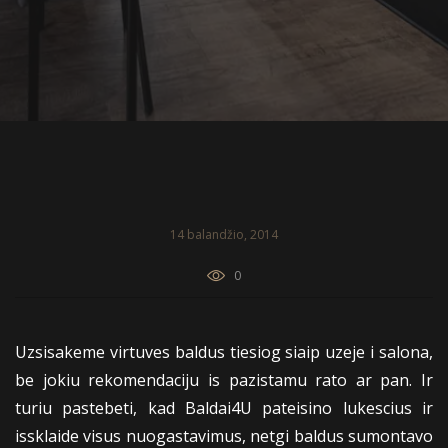
14 balandžio, 2014
0
Uzsisakeme virtuves baldus tiesiog siaip uzeje i salona,
be jokiu rekomendaciju is pazistamu rato ar pan. Ir
turiu pastebeti, kad Baldai4U pateisino lukescius ir
issklaide visus nuogastavimus, netgi baldus sumontavo