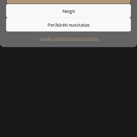
Neigti
Peržiūrėti nuostatas
Slapukų politika
Privatumo politika
Sekite mus
facebook
instagram
youtube-
tiktok
play
Kaip prižiūrėti baldus?
Privatumo politika
Slapukų politika