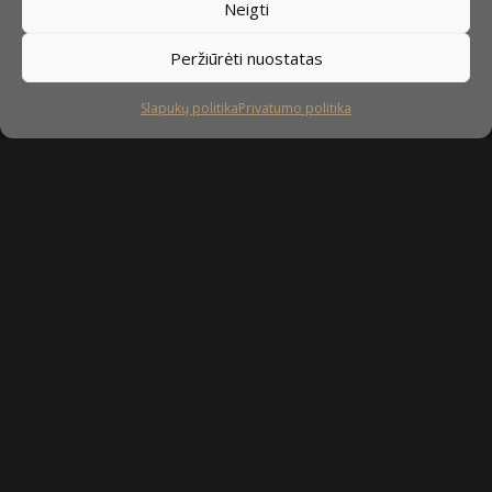
Neigti
Peržiūrėti nuostatas
Slapukų politika
Privatumo politika
Sekite mus
facebook
instagram
youtube-
tiktok
play
Kaip prižiūrėti baldus?
Privatumo politika
Slapukų politika