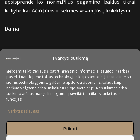
apsisprende ko norim.Plius pagamino baldus tikrai
kokybiskai. Ačiū Jūms ir sėkmės visam Jūsų kolektyvui.
Daina
Tvarkyti sutikimą
Siekdami teikti geriausią patirtį, įrenginio informacijai saugoti ir (arba)
pasiekti naudojame tokias technologijas kaip slapukus. Jei sutiksime su
šiomis technologijomis, galėsime apdoroti duomenis, tokius kaip
naršymo elgsena arba unikalūs ID šioje svetainėje. Nesutikimas arba
sutikimo atšaukimas gali neigiamai paveikti tam tikras funkcijas ir
funkcijas.
Tvarkyti paslaugas
Priimti