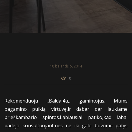
18 balandžio, 2014
0
Rekomenduoju ,,Baldai4u,, gamintojus. Mums
pagamino puikią virtuvę,ir dabar dar laukiame
prieškambario spintos.Labiausiai patiko,kad labai
padejo konsultuojant,nes ne iki galo buvome patys