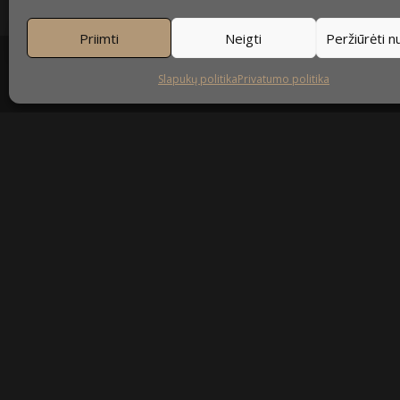
Priimti
Neigti
Peržiūrėti 
Slapukų politika
Privatumo politika