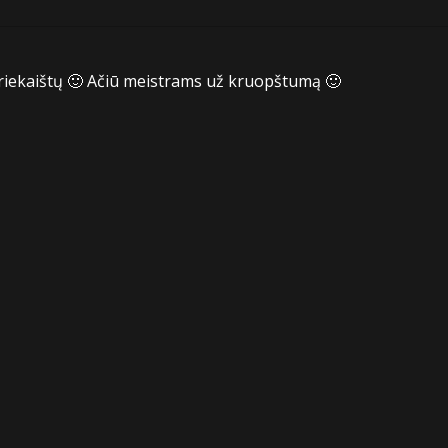
priekaištų 🙂 Ačiū meistrams už kruopštumą 🙂