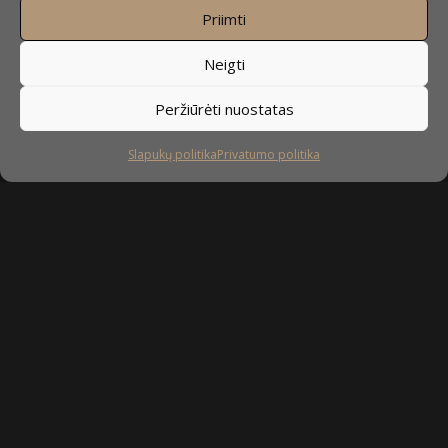
Priimti
Neigti
Peržiūrėti nuostatas
Slapukų politika
Privatumo politika
Sekite mus
facebook
instagram
youtube-
tiktok
play
Kaip prižiūrėti baldus?
Privatumo politika
Slapukų politika