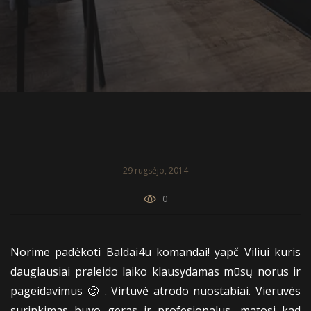
29 rugsėjo, 2014
0
Norime padėkoti Baldai4u komandai! yapč Viliui kuris
daugiausiai praleido laiko klausydamas mūsų norus ir
pageidavimus 🙂 . Virtuvė atrodo nuostabiai. Vieruvės
surinkimas buvo geras ir profesionalus, matosi kad