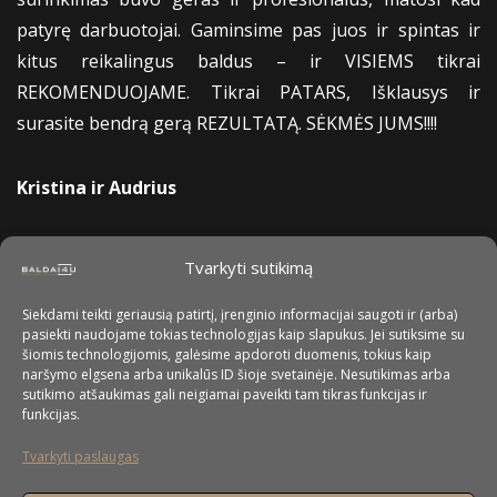
patyrę darbuotojai. Gaminsime pas juos ir spintas ir
kitus reikalingus baldus – ir VISIEMS tikrai
REKOMENDUOJAME. Tikrai PATARS, Išklausys ir
surasite bendrą gerą REZULTATĄ. SĖKMĖS JUMS!!!!
Kristina ir Audrius
Tvarkyti sutikimą
Siekdami teikti geriausią patirtį, įrenginio informacijai saugoti ir (arba)
pasiekti naudojame tokias technologijas kaip slapukus. Jei sutiksime su
šiomis technologijomis, galėsime apdoroti duomenis, tokius kaip
naršymo elgsena arba unikalūs ID šioje svetainėje. Nesutikimas arba
sutikimo atšaukimas gali neigiamai paveikti tam tikras funkcijas ir
funkcijas.
Tvarkyti paslaugas