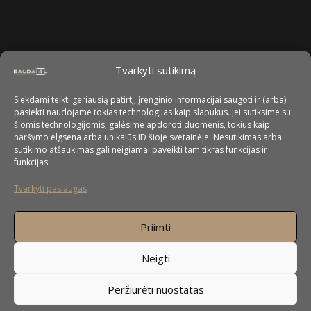
Tvarkyti sutikimą
Siekdami teikti geriausią patirtį, įrenginio informacijai saugoti ir (arba)
pasiekti naudojame tokias technologijas kaip slapukus. Jei sutiksime su
šiomis technologijomis, galėsime apdoroti duomenis, tokius kaip
naršymo elgsena arba unikalūs ID šioje svetainėje. Nesutikimas arba
sutikimo atšaukimas gali neigiamai paveikti tam tikras funkcijas ir
funkcijas.
Tvarkyti paslaugas
Priimti
Neigti
Peržiūrėti nuostatas