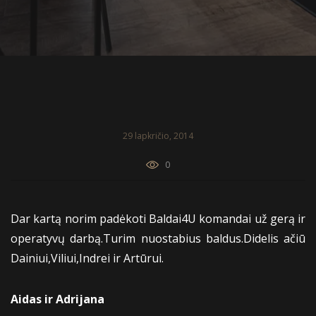
29 lapkričio, 2014
0
Dar kartą norim padėkoti Baldai4U komandai už gerą ir
operatyvų darbą.Turim nuostabius baldus.Didelis ačiū
Dainiui,Viliui,Indrei ir Artūrui.
Aidas ir Adrijana