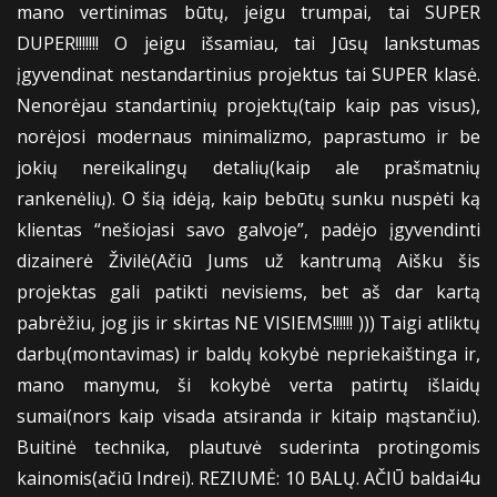
mano vertinimas būtų, jeigu trumpai, tai SUPER
DUPER!!!!!!! O jeigu išsamiau, tai Jūsų lankstumas
įgyvendinat nestandartinius projektus tai SUPER klasė.
Nenorėjau standartinių projektų(taip kaip pas visus),
norėjosi modernaus minimalizmo, paprastumo ir be
jokių nereikalingų detalių(kaip ale prašmatnių
rankenėlių). O šią idėją, kaip bebūtų sunku nuspėti ką
klientas “nešiojasi savo galvoje”, padėjo įgyvendinti
dizainerė Živilė(Ačiū Jums už kantrumą Aišku šis
projektas gali patikti nevisiems, bet aš dar kartą
pabrėžiu, jog jis ir skirtas NE VISIEMS!!!!!! ))) Taigi atliktų
darbų(montavimas) ir baldų kokybė nepriekaištinga ir,
mano manymu, ši kokybė verta patirtų išlaidų
sumai(nors kaip visada atsiranda ir kitaip mąstančiu).
Buitinė technika, plautuvė suderinta protingomis
kainomis(ačiū Indrei). REZIUMĖ: 10 BALŲ. AČIŪ baldai4u