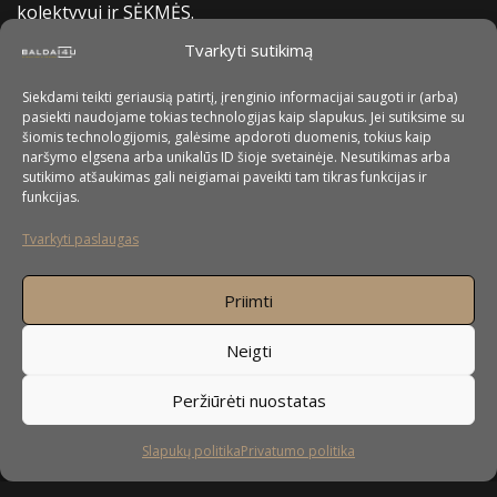
kolektyvui ir SĖKMĖS.
Tvarkyti sutikimą
Gintautas
Siekdami teikti geriausią patirtį, įrenginio informacijai saugoti ir (arba)
pasiekti naudojame tokias technologijas kaip slapukus. Jei sutiksime su
šiomis technologijomis, galėsime apdoroti duomenis, tokius kaip
naršymo elgsena arba unikalūs ID šioje svetainėje. Nesutikimas arba
sutikimo atšaukimas gali neigiamai paveikti tam tikras funkcijas ir
funkcijas.
Tvarkyti paslaugas
Priimti
Neigti
Peržiūrėti nuostatas
Slapukų politika
Privatumo politika
Sekite mus