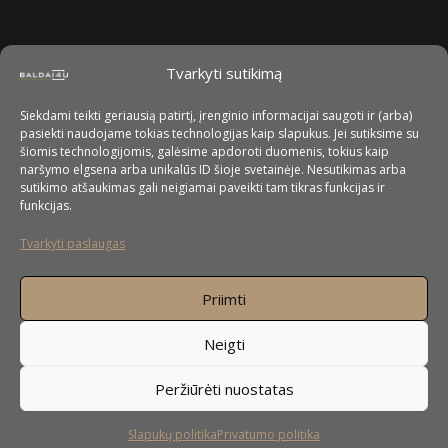
Tvarkyti sutikimą
Siekdami teikti geriausią patirtį, įrenginio informacijai saugoti ir (arba)
pasiekti naudojame tokias technologijas kaip slapukus. Jei sutiksime su
šiomis technologijomis, galėsime apdoroti duomenis, tokius kaip
naršymo elgsena arba unikalūs ID šioje svetainėje. Nesutikimas arba
sutikimo atšaukimas gali neigiamai paveikti tam tikras funkcijas ir
funkcijas.
Tvarkyti paslaugas
Priimti
Neigti
Peržiūrėti nuostatas
Slapukų politika
Privatumo politika