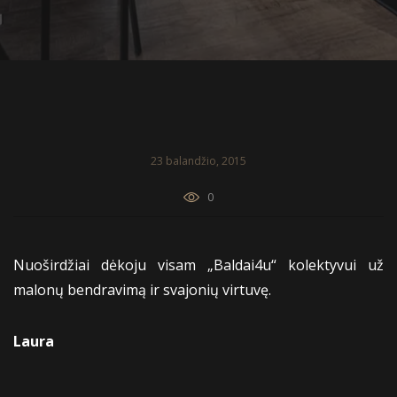
23 balandžio, 2015
0
Nuoširdžiai dėkoju visam „Baldai4u“ kolektyvui už
malonų bendravimą ir svajonių virtuvę.
Laura