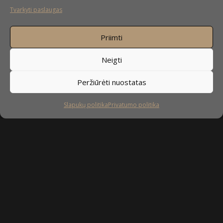
Tvarkyti paslaugas
Priimti
Neigti
Peržiūrėti nuostatas
Slapukų politika
Privatumo politika
Sekite mus
facebook
instagram
youtube-
tiktok
play
Kaip prižiūrėti baldus?