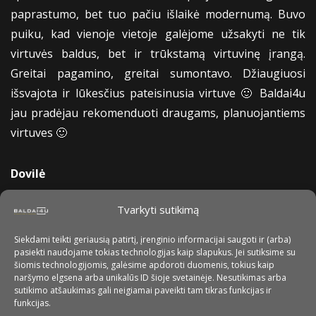
paprastumo, bet tuo pačiu išlaikė modernumą. Buvo
puiku, kad vienoje vietoje galėjome užsakyti ne tik
virtuvės baldus, bet ir trūkstamą virtuvinę įrangą.
Greitai pagamino, greitai sumontavo. Džiaugiuosi
išsvajota ir lūkesčius pateisinusia virtuve 🙂 Baldai4u
jau pradėjau rekomenduoti draugams, planuojantiems
virtuves 🙂
Dovilė
Tvarkyti sutikimą
Siekdami teikti geriausią patirtį, įrenginio informacijai saugoti ir (arba)
pasiekti naudojame tokias technologijas kaip slapukus. Jei sutiksime su
šiomis technologijomis, galėsime apdoroti duomenis, tokius kaip
naršymo elgsena arba unikalūs ID šioje svetainėje. Nesutikimas arba
sutikimo atšaukimas gali neigiamai paveikti tam tikras funkcijas ir
funkcijas.