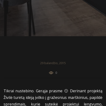
29 balandžio, 2015
0
Tikrai nustebino. Gerąja prasme 🙂 Derinant projektą
Živilė turėtą idėją įvilko į gražesnius marškinius, papildė
sprendimais, kurie suteikė projektui lengvumo,