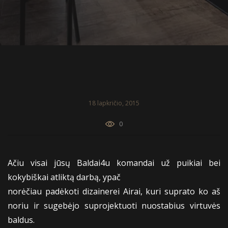
18 lapkričio, 2015
0
Ačiu visai jūsų Baldai4u komandai už puikiai bei
kokybiškai atliktą darbą, ypač
norėčiau padėkoti dizainerei Airai, kuri suprato ko aš
noriu ir sugebėjo suprojektuoti nuostabius virtuvės
baldus.