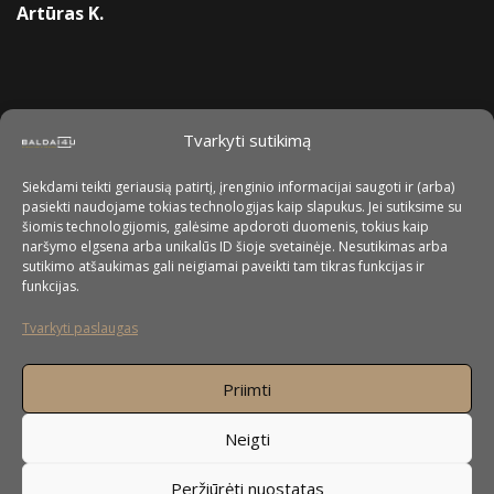
Artūras K.
Tvarkyti sutikimą
Siekdami teikti geriausią patirtį, įrenginio informacijai saugoti ir (arba)
pasiekti naudojame tokias technologijas kaip slapukus. Jei sutiksime su
šiomis technologijomis, galėsime apdoroti duomenis, tokius kaip
naršymo elgsena arba unikalūs ID šioje svetainėje. Nesutikimas arba
sutikimo atšaukimas gali neigiamai paveikti tam tikras funkcijas ir
funkcijas.
Tvarkyti paslaugas
Priimti
Neigti
Peržiūrėti nuostatas