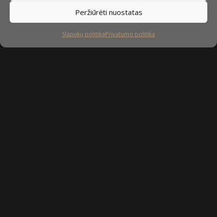
Peržiūrėti nuostatas
Slapukų politika
Privatumo politika
Sekite mus
facebook
instagram
youtube-
tiktok
play
Kaip prižiūrėti baldus?
Privatumo politika
Slapukų politika