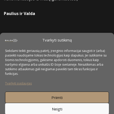
Paulius ir Valda
Tvarkyti sutikimą
Siekdami teikti geriausią patirtį, įrenginio informacijai saugoti ir (arba)
pasiekti naudojame tokias technologijas kaip slapukus. Jei sutiksime su
šiomis technologijomis, galėsime apdoroti duomenis, tokius kaip
naršymo elgsena arba unikalūs ID šioje svetainėje. Nesutikimas arba
sutikimo atšaukimas gali neigiamai paveikti tam tikras funkcijas ir
funkcijas.
Tvarkyti paslaugas
Priimti
Neigti