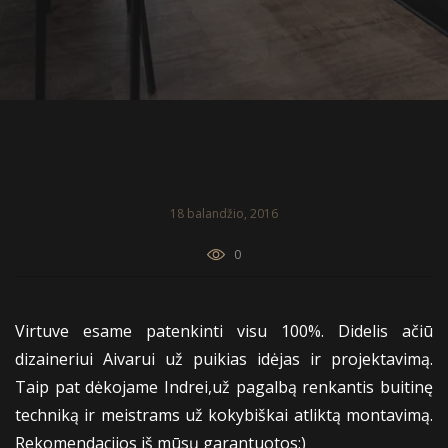
18 balandžio, 2016
0
Virtuve esame patenkinti visu 100%. Didelis ačiū
dizaineriui Aivarui už puikias idėjas ir projektavimą.
Taip pat dėkojame Indrei,už pagalbą renkantis buitinę
techniką ir meistrams už kokybiškai atliktą montavimą.
Rekomendacijos iš mūsų garantuotos:)