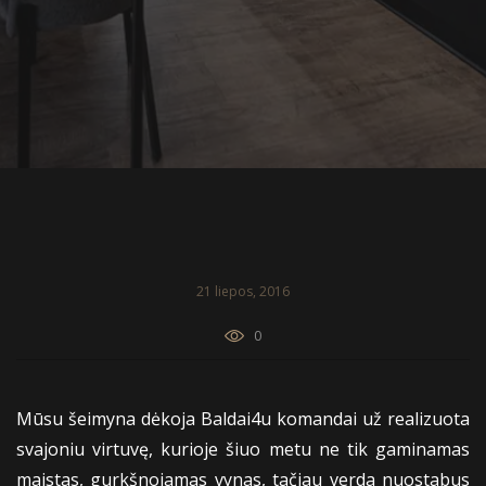
21 liepos, 2016
0
Mūsu šeimyna dėkoja Baldai4u komandai už realizuota
svajoniu virtuvę, kurioje šiuo metu ne tik gaminamas
maistas, gurkšnojamas vynas, tačiau verda nuostabus