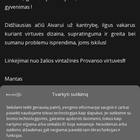
gyvenimas !
Didžiausias ačiū Aivarui už kantrybę, ilgus vakarus
kuriant virtuvės dizaina, supratinguma ir greita bei
sumanu problemu isprendima, joms iskilus!
Linkėjimai nuo žalios vintažinės Provanso virtuvės!!!
Mantas
Tvarkyti sutikimą
Siekdami teikti geriausią patirtį, įrenginio informacijai saugoti ir (arba)
pasiekti naudojame tokias technologijas kaip slapukus. Jei sutiksime su
šiomis technologijomis, galėsime apdoroti duomenis, tokius kaip
naršymo elgsena arba unikalūs ID šioje svetainėje. Nesutikimas arba
sutikimo atšaukimas gali neigiamai paveikti tam tikras funkcijas ir
funkcijas.