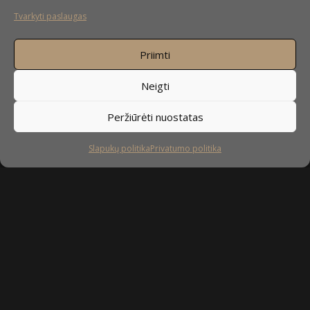
Tvarkyti paslaugas
Priimti
Neigti
Peržiūrėti nuostatas
Slapukų politika
Privatumo politika
Sekite mus
facebook
instagram
youtube-
tiktok
play
Kaip prižiūrėti baldus?