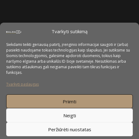
Tvarkyti sutikimą
Siekdami teikti geriausią patirtį, įrenginio informacijai saugoti ir (arba)
pasiekti naudojame tokias technologijas kaip slapukus. Jei sutiksime su
šiomis technologijomis, galėsime apdoroti duomenis, tokius kaip
naršymo elgsena arba unikalūs ID šioje svetainėje. Nesutikimas arba
sutikimo atšaukimas gali neigiamai paveikti tam tikras funkcijas ir
funkcijas.
Tvarkyti paslaugas
Priimti
Neigti
Peržiūrėti nuostatas