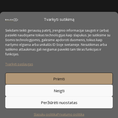
Tvarkyti sutikimą
Siekdami teikti geriausią patirtį, įrenginio informacijai saugoti ir (arba)
pasiekti naudojame tokias technologijas kaip slapukus. Jei sutiksime su
šiomis technologijomis, galėsime apdoroti duomenis, tokius kaip
naršymo elgsena arba unikalūs ID šioje svetainėje. Nesutikimas arba
sutikimo atšaukimas gali neigiamai paveikti tam tikras funkcijas ir
funkcijas.
Tvarkyti paslaugas
Priimti
Neigti
Peržiūrėti nuostatas
Slapukų politika
Privatumo politika