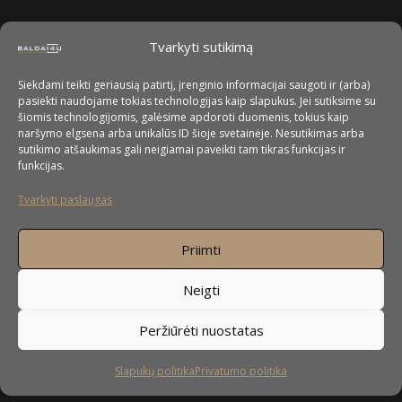
Tvarkyti sutikimą
Siekdami teikti geriausią patirtį, įrenginio informacijai saugoti ir (arba)
pasiekti naudojame tokias technologijas kaip slapukus. Jei sutiksime su
šiomis technologijomis, galėsime apdoroti duomenis, tokius kaip
naršymo elgsena arba unikalūs ID šioje svetainėje. Nesutikimas arba
sutikimo atšaukimas gali neigiamai paveikti tam tikras funkcijas ir
funkcijas.
Tvarkyti paslaugas
Priimti
Neigti
Peržiūrėti nuostatas
Slapukų politika
Privatumo politika
Sekite mus