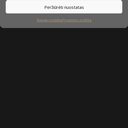
Peržiūrėti nuostatas
Slapukų politika
Privatumo politika
Sekite mus
facebook
instagram
youtube-
tiktok
play
Kaip prižiūrėti baldus?
Privatumo politika
Slapukų politika