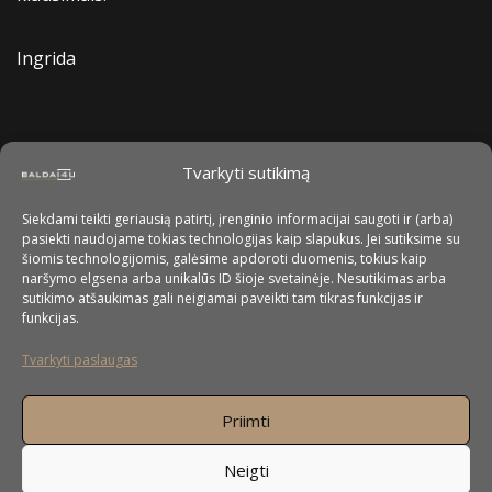
Ingrida
Tvarkyti sutikimą
Siekdami teikti geriausią patirtį, įrenginio informacijai saugoti ir (arba)
pasiekti naudojame tokias technologijas kaip slapukus. Jei sutiksime su
šiomis technologijomis, galėsime apdoroti duomenis, tokius kaip
naršymo elgsena arba unikalūs ID šioje svetainėje. Nesutikimas arba
sutikimo atšaukimas gali neigiamai paveikti tam tikras funkcijas ir
funkcijas.
Tvarkyti paslaugas
Priimti
Neigti