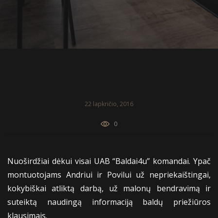
22 lapkričio, 2016
0
Nuoširdžiai dėkui visai UAB “Baldai4u” komandai. Ypač
montuotojams Andriui ir Povilui už nepriekaištingai,
kokybiškai atliktą darbą, už malonų bendravimą ir
suteiktą naudingą informaciją baldų priežiūros
klausimais.