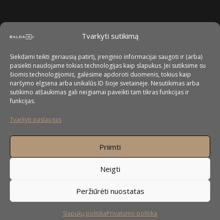
Tvarkyti sutikimą
Siekdami teikti geriausią patirtį, įrenginio informacijai saugoti ir (arba)
pasiekti naudojame tokias technologijas kaip slapukus. Jei sutiksime su
šiomis technologijomis, galėsime apdoroti duomenis, tokius kaip
naršymo elgsena arba unikalūs ID šioje svetainėje. Nesutikimas arba
sutikimo atšaukimas gali neigiamai paveikti tam tikras funkcijas ir
funkcijas.
Tvarkyti paslaugas
Priimti
Neigti
Peržiūrėti nuostatas
Slapukų politika
Privatumo politika