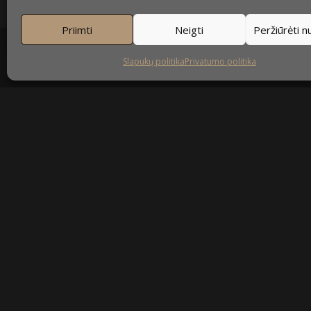
Priimti
Neigti
Peržiūrėti 
Slapukų politika
Privatumo politika