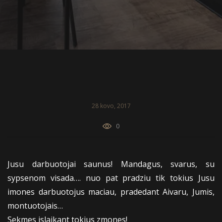
28 kovo, 2017
0
Jusu darbuotojai saunus! Mandagus, svarus, su
sypsenom visada…. nuo pat pradziu tik tokius Jusu
imones darbuotojus maciau, pradedant Aivaru, Jumis,
montuotojais…
Sekmes islaikant tokius zmones!