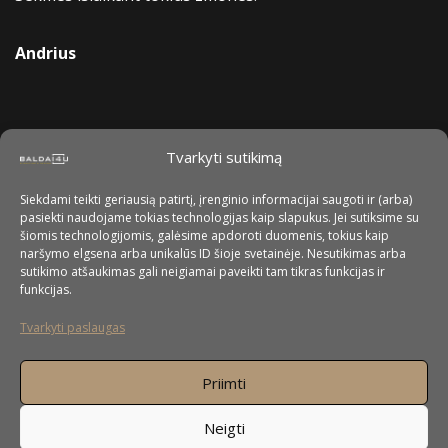
Andrius
Tvarkyti sutikimą
Siekdami teikti geriausią patirtį, įrenginio informacijai saugoti ir (arba)
pasiekti naudojame tokias technologijas kaip slapukus. Jei sutiksime su
šiomis technologijomis, galėsime apdoroti duomenis, tokius kaip
naršymo elgsena arba unikalūs ID šioje svetainėje. Nesutikimas arba
sutikimo atšaukimas gali neigiamai paveikti tam tikras funkcijas ir
funkcijas.
Tvarkyti paslaugas
Priimti
Neigti