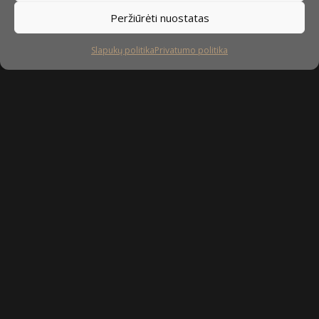
Peržiūrėti nuostatas
Slapukų politika
Privatumo politika
Sekite mus
facebook
instagram
youtube-
tiktok
play
Kaip prižiūrėti baldus?
Privatumo politika
Slapukų politika