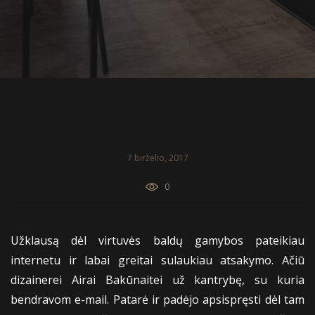
7 birželio, 2017
0
Užklausą dėl virtuvės baldų gamybos pateikiau
internetu ir labai greitai sulaukiau atsakymo. Ačiū
dizainerei Airai Bakūnaitei už kantrybę, su kuria
bendravom e-mail. Patarė ir padėjo apsispręsti dėl tam