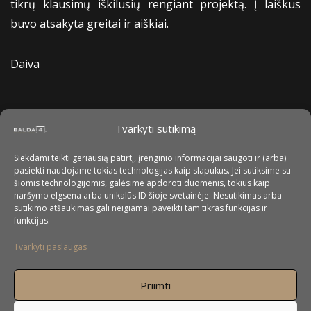
tikrų klausimų iškilusių rengiant projektą. Į laiškus
buvo atsakyta greitai ir aiškiai.
Daiva
Tvarkyti sutikimą
Siekdami teikti geriausią patirtį, įrenginio informacijai saugoti ir (arba)
pasiekti naudojame tokias technologijas kaip slapukus. Jei sutiksime su
šiomis technologijomis, galėsime apdoroti duomenis, tokius kaip
naršymo elgsena arba unikalūs ID šioje svetainėje. Nesutikimas arba
sutikimo atšaukimas gali neigiamai paveikti tam tikras funkcijas ir
funkcijas.
Tvarkyti paslaugas
Priimti