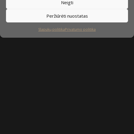
Neigti
Peržiūrėti nuostatas
Slapukų politika
Privatumo politika
Sekite mus
facebook
instagram
youtube-
tiktok
play
Kaip prižiūrėti baldus?
Privatumo politika
Slapukų politika