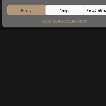
Priimti
Neigti
Peržiūrėti 
Slapukų politika
Privatumo politika