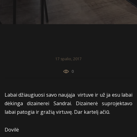
17 spalio, 2017
0
Labai džiaugiuosi savo naująja virtuve ir už ja esu labai
dėkinga dizainerei Sandrai. Dizainerė suprojektavo
labai patogia ir gražią virtuvę. Dar kartelį ačiū.
Dovilė