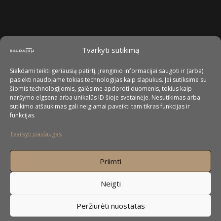
Tvarkyti sutikimą
Siekdami teikti geriausią patirtį, įrenginio informacijai saugoti ir (arba)
pasiekti naudojame tokias technologijas kaip slapukus. Jei sutiksime su
šiomis technologijomis, galėsime apdoroti duomenis, tokius kaip
naršymo elgsena arba unikalūs ID šioje svetainėje. Nesutikimas arba
sutikimo atšaukimas gali neigiamai paveikti tam tikras funkcijas ir
funkcijas.
Tvarkyti paslaugas
Priimti
Neigti
Peržiūrėti nuostatas