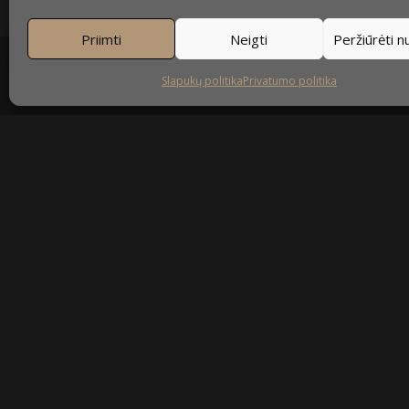
Priimti
Neigti
Peržiūrėti 
Slapukų politika
Privatumo politika