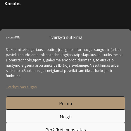
Karolis
Tvarkyti sutikimą
Siekdami teikti geriausią patirtį, įrenginio informacijai saugoti ir (arba)
pasiekti naudojame tokias technologijas kaip slapukus. Jei sutiksime su
šiomis technologijomis, galėsime apdoroti duomenis, tokius kaip
naršymo elgsena arba unikalūs ID šioje svetainėje. Nesutikimas arba
sutikimo atšaukimas gali neigiamai paveikti tam tikras funkcijas ir
funkcijas.
Tvarkyti paslaugas
Priimti
Neigti
Peržiūrėti nuostatas