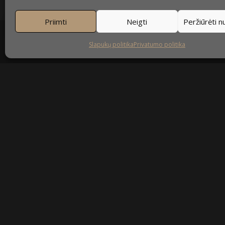
Priimti
Neigti
Peržiūrėti 
Slapukų politika
Privatumo politika