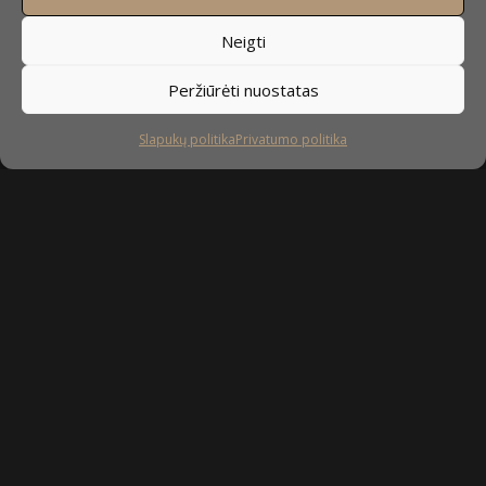
Neigti
Peržiūrėti nuostatas
Slapukų politika
Privatumo politika
Sekite mus
facebook
instagram
youtube-
tiktok
play
Kaip prižiūrėti baldus?
Privatumo politika
Slapukų politika