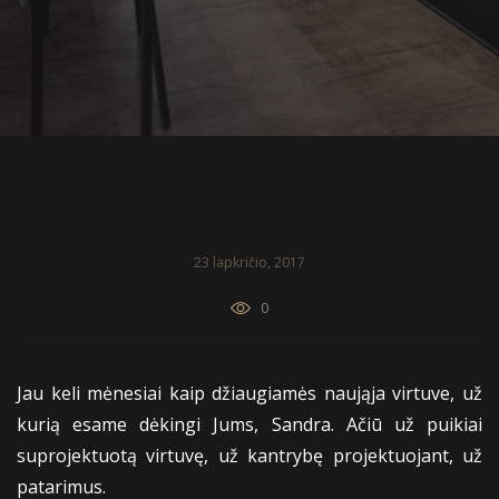
23 lapkričio, 2017
0
Jau keli mėnesiai kaip džiaugiamės naująja virtuve, už
kurią esame dėkingi Jums, Sandra. Ačiū už puikiai
suprojektuotą virtuvę, už kantrybę projektuojant, už
patarimus.