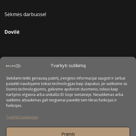
Sėkmės darbuose!
Dovilė
Tvarkyti sutikimą
Siekdami teikti geriausią patirtį, įrenginio informacijai saugoti ir (arba)
pasiekti naudojame tokias technologijas kaip slapukus. Jei sutiksime su
šiomis technologijomis, galėsime apdoroti duomenis, tokius kaip
naršymo elgsena arba unikalūs ID šioje svetainėje. Nesutikimas arba
sutikimo atšaukimas gali neigiamai paveikti tam tikras funkcijas ir
funkcijas.
Tvarkyti paslaugas
Priimti