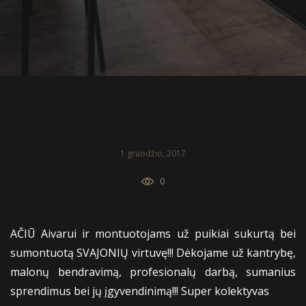
1 gruodžio, 2017
0
AČIŪ Aivarui ir montuotojams už puikiai sukurtą bei
sumontuotą SVAJONIŲ virtuvę!!! Dėkojame už kantrybę,
malonų bendravimą, profesionalų darbą, sumanius
sprendimus bei jų įgyvendinimą!!! Super kolektyvas