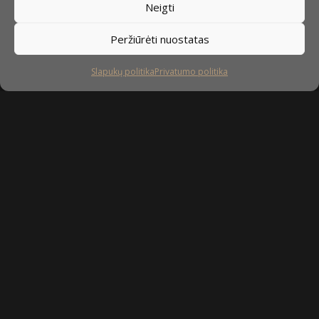
Neigti
Peržiūrėti nuostatas
Slapukų politika
Privatumo politika
Sekite mus
facebook
instagram
youtube-
tiktok
play
Kaip prižiūrėti baldus?
Privatumo politika
Slapukų politika