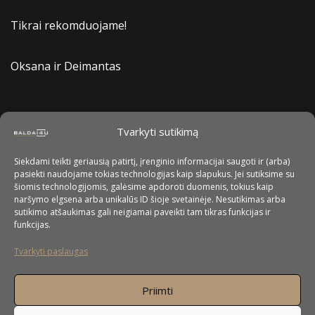
Tikrai rekomduojame!
Oksana ir Deimantas
Tvarkyti sutikimą
Siekdami teikti geriausią patirtį, įrenginio informacijai saugoti ir (arba)
pasiekti naudojame tokias technologijas kaip slapukus. Jei sutiksime su
šiomis technologijomis, galėsime apdoroti duomenis, tokius kaip
naršymo elgsena arba unikalūs ID šioje svetainėje. Nesutikimas arba
sutikimo atšaukimas gali neigiamai paveikti tam tikras funkcijas ir
funkcijas.
Tvarkyti paslaugas
Priimti