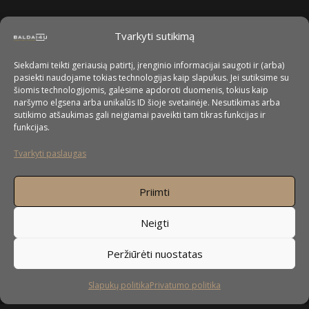
Tvarkyti sutikimą
Siekdami teikti geriausią patirtį, įrenginio informacijai saugoti ir (arba)
pasiekti naudojame tokias technologijas kaip slapukus. Jei sutiksime su
šiomis technologijomis, galėsime apdoroti duomenis, tokius kaip
naršymo elgsena arba unikalūs ID šioje svetainėje. Nesutikimas arba
sutikimo atšaukimas gali neigiamai paveikti tam tikras funkcijas ir
funkcijas.
Tvarkyti paslaugas
Priimti
Neigti
Peržiūrėti nuostatas
Slapukų politika
Privatumo politika
Sekite mus