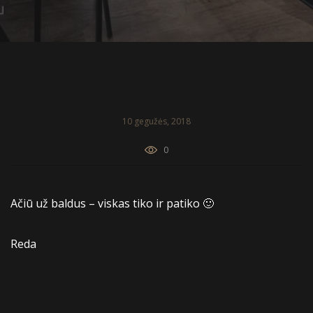
10 gegužės, 2018
0
Ačiū už baldus – viskas tiko ir patiko 🙂
Reda