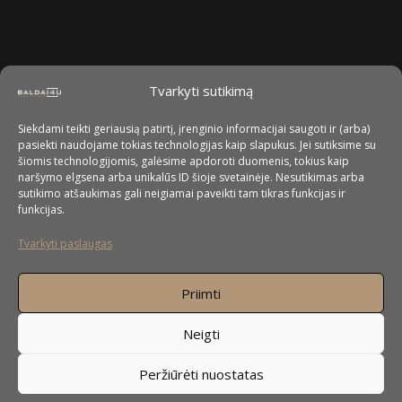
Tvarkyti sutikimą
Siekdami teikti geriausią patirtį, įrenginio informacijai saugoti ir (arba)
pasiekti naudojame tokias technologijas kaip slapukus. Jei sutiksime su
šiomis technologijomis, galėsime apdoroti duomenis, tokius kaip
naršymo elgsena arba unikalūs ID šioje svetainėje. Nesutikimas arba
sutikimo atšaukimas gali neigiamai paveikti tam tikras funkcijas ir
funkcijas.
Tvarkyti paslaugas
Priimti
Neigti
Peržiūrėti nuostatas