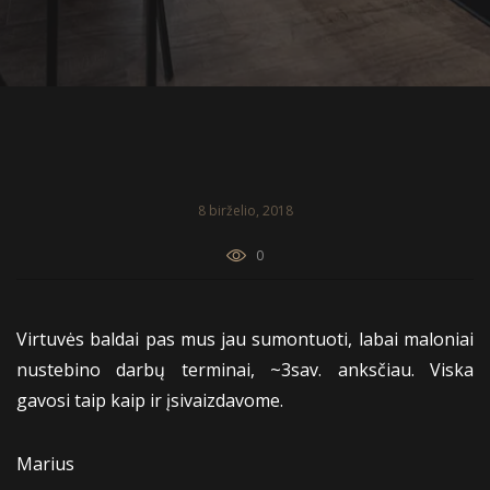
8 birželio, 2018
0
Virtuvės baldai pas mus jau sumontuoti, labai maloniai
nustebino darbų terminai, ~3sav. anksčiau. Viska
gavosi taip kaip ir įsivaizdavome.
Marius