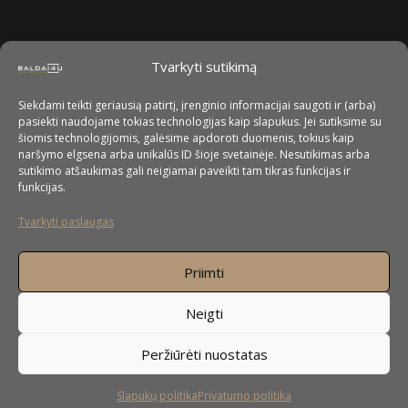
Tvarkyti sutikimą
Siekdami teikti geriausią patirtį, įrenginio informacijai saugoti ir (arba)
pasiekti naudojame tokias technologijas kaip slapukus. Jei sutiksime su
šiomis technologijomis, galėsime apdoroti duomenis, tokius kaip
naršymo elgsena arba unikalūs ID šioje svetainėje. Nesutikimas arba
sutikimo atšaukimas gali neigiamai paveikti tam tikras funkcijas ir
funkcijas.
Tvarkyti paslaugas
Priimti
Neigti
Peržiūrėti nuostatas
Slapukų politika
Privatumo politika