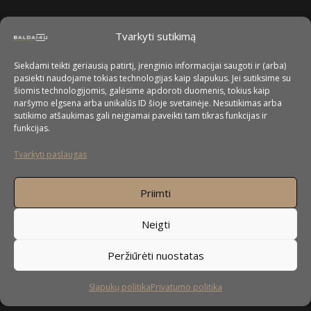
Tvarkyti sutikimą
Siekdami teikti geriausią patirtį, įrenginio informacijai saugoti ir (arba)
pasiekti naudojame tokias technologijas kaip slapukus. Jei sutiksime su
šiomis technologijomis, galėsime apdoroti duomenis, tokius kaip
naršymo elgsena arba unikalūs ID šioje svetainėje. Nesutikimas arba
sutikimo atšaukimas gali neigiamai paveikti tam tikras funkcijas ir
funkcijas.
Tvarkyti paslaugas
Priimti
Neigti
Peržiūrėti nuostatas
Slapukų politika
Privatumo politika
Sekite mus