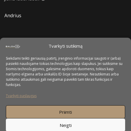
Andrius
Tvarkyti sutikimą
Siekdami teikti geriausią patirtį, įrenginio informacijai saugoti ir (arba)
pasiekti naudojame tokias technologijas kaip slapukus. Jei sutiksime su
šiomis technologijomis, galėsime apdoroti duomenis, tokius kaip
naršymo elgsena arba unikalūs ID šioje svetainėje. Nesutikimas arba
sutikimo atšaukimas gali neigiamai paveikti tam tikras funkcijas ir
funkcijas.
Tvarkyti paslaugas
Priimti
Neigti