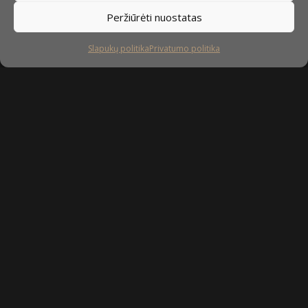
Peržiūrėti nuostatas
Slapukų politika
Privatumo politika
Sekite mus
facebook
instagram
youtube-
tiktok
play
Kaip prižiūrėti baldus?
Privatumo politika
Slapukų politika