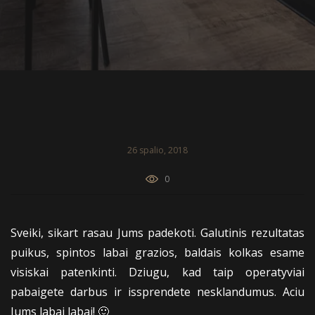
26 spalio, 2018
0
Sveiki, sikart rasau Jums padekoti. Galutinis rezultatas
puikus, spintos labai grazios, baldais kolkas esame
visiskai patenkinti. Dziugu, kad taip operatyviai
pabaigete darbus ir issprendete nesklandumus. Aciu
Jums labai labai! 🙂