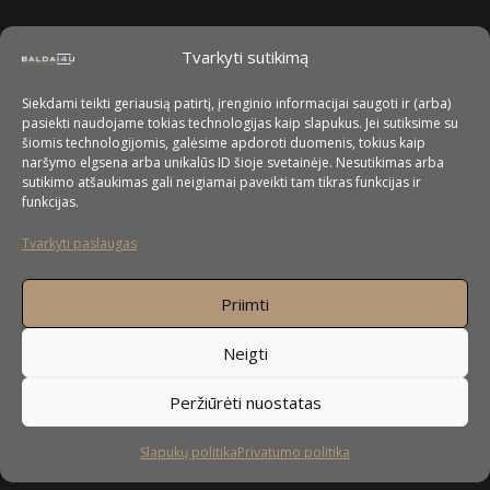
Tvarkyti sutikimą
Siekdami teikti geriausią patirtį, įrenginio informacijai saugoti ir (arba)
pasiekti naudojame tokias technologijas kaip slapukus. Jei sutiksime su
šiomis technologijomis, galėsime apdoroti duomenis, tokius kaip
naršymo elgsena arba unikalūs ID šioje svetainėje. Nesutikimas arba
sutikimo atšaukimas gali neigiamai paveikti tam tikras funkcijas ir
funkcijas.
Tvarkyti paslaugas
Priimti
Neigti
Peržiūrėti nuostatas
Slapukų politika
Privatumo politika
Sekite mus